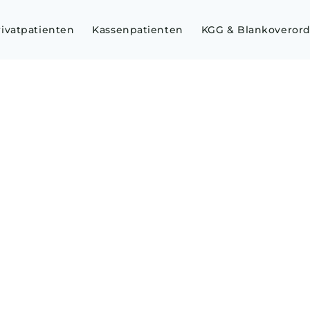
rivatpatienten
Kassenpatienten
KGG & Blankoveror