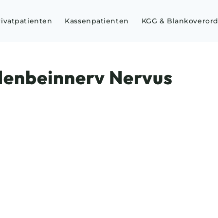
rivatpatienten
Kassenpatienten
KGG & Blankoveror
enbeinnerv Nervus